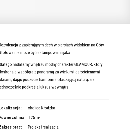
Rezydencja z zapierającym dech w piersiach widokiem na Góry
Stołowe nie może być sztampowa i nijaka.
Dlatego nadaliśmy wnętrzu modny charakter GLAMOUR, który
doskonale współgra z panoramą za wielkimi, całościennymi
oknami, dając poczucie harmonii z otaczającą naturą, ale
jednocześnie podkreśla luksus wewnątrz.
Lokalizacja:
okolice Kłodzka
Powierzchnia:
125 m²
Zakres prac:
Projekt i realizacja