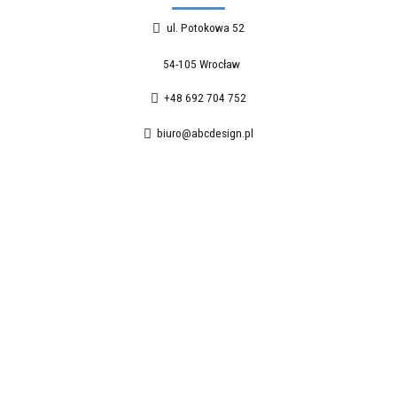
ul. Potokowa 52
54-105 Wrocław
+48 692 704 752
biuro@abcdesign.pl