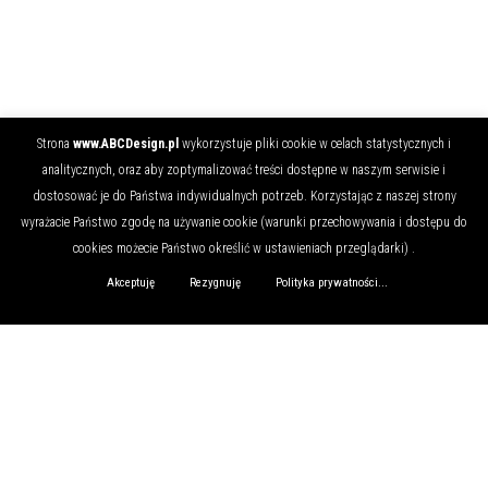
Strona
www.ABCDesign.pl
wykorzystuje pliki cookie w celach statystycznych i
analitycznych, oraz aby zoptymalizować treści dostępne w naszym serwisie i
dostosować je do Państwa indywidualnych potrzeb. Korzystając z naszej strony
wyrażacie Państwo zgodę na używanie cookie (warunki przechowywania i dostępu do
cookies możecie Państwo określić w ustawieniach przeglądarki) .
Akceptuję
Rezygnuję
Polityka prywatności...
KIM JESTEŚMY?
O NAS