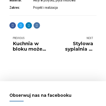
Materiał:
Akryl w połysku, płyta meblowa
Zakres:
Projekt i realizacja
PREVIOUS
NEXT
Kuchnia w
Stylowa
bloku może
sypialnia w
być
stylu
nowoczesna i
GLAMOUR
funkcjonalna
Obserwuj nas na facebooku