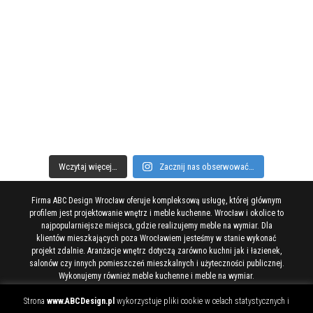
Wczytaj więcej…
Zacznij nas obserwować…
Firma ABC Design Wrocław oferuje kompleksową usługę, której głównym
profilem jest projektowanie wnętrz i meble kuchenne. Wrocław i okolice to
najpopularniejsze miejsca, gdzie realizujemy meble na wymiar. Dla
klientów mieszkających poza Wrocławiem jesteśmy w stanie wykonać
projekt zdalnie. Aranżacje wnętrz dotyczą zarówno kuchni jak i łazienek,
salonów czy innych pomieszczeń mieszkalnych i użyteczności publicznej.
Wykonujemy również meble kuchenne i meble na wymiar.
Wszelkie prawa zastrzeżone ABC Design.pl © 2005-2024 Wrocław
Strona
www.ABCDesign.pl
wykorzystuje pliki cookie w celach statystycznych i