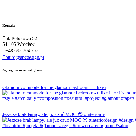
Kontakt
ul. Potokowa 52
54-105 Wrocław
+48 692 704 752
biuro@abcdesign.pl
Zajrzyj na nasz Instagram
Glamour commode for the glamour bedroom – u like i
Jeszcze brak lampy, ale już czuć MOC 😍 #interiorde