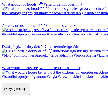
What about two hoods? 🙂 #interiordesign #design #
Ascetic, or just opposite? 🤔 #interiordesign #des
Dzisiaj będzie dobry dzień! 🙂 #interiordesign #de
What would a house be, without the kitchen? #inter
Wczytaj więcej…