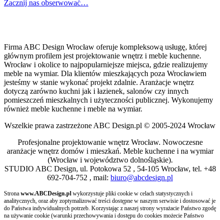
Zacznij nas obserwować…
Firma ABC Design Wrocław oferuje kompleksową usługę, której
głównym profilem jest projektowanie wnętrz i meble kuchenne.
Wrocław i okolice to najpopularniejsze miejsca, gdzie realizujemy
meble na wymiar. Dla klientów mieszkających poza Wrocławiem
jesteśmy w stanie wykonać projekt zdalnie. Aranżacje wnętrz
dotyczą zarówno kuchni jak i łazienek, salonów czy innych
pomieszczeń mieszkalnych i użyteczności publicznej. Wykonujemy
również meble kuchenne i meble na wymiar.
Wszelkie prawa zastrzeżone ABC Design.pl © 2005-2024 Wrocław
Profesjonalne projektowanie wnętrz Wrocław. Nowoczesne
aranżacje wnętrz domów i mieszkań. Meble kuchenne i na wymiar
(Wrocław i województwo dolnośląskie).
STUDIO ABC Design, ul. Potokowa 52 , 54-105 Wrocław, tel. +48
692-704-752 , mail:
biuro@abcdesign.pl
Strona
www.ABCDesign.pl
wykorzystuje pliki cookie w celach statystycznych i
analitycznych, oraz aby zoptymalizować treści dostępne w naszym serwisie i dostosować je
do Państwa indywidualnych potrzeb. Korzystając z naszej strony wyrażacie Państwo zgodę
na używanie cookie (warunki przechowywania i dostępu do cookies możecie Państwo