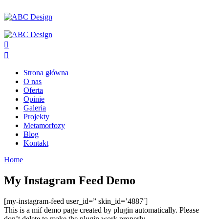
Strona główna
O nas
Oferta
Opinie
Galeria
Projekty
Metamorfozy
Blog
Kontakt
Home
My Instagram Feed Demo
[my-instagram-feed user_id=” skin_id=’4887′]
This is a mif demo page created by plugin automatically. Please
don’t delete to make the plugin work properly.