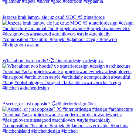
Jeszcze brak lampy, ale już czuć MOC 😍 #interiorde
What about two hoods? 🙂 #interiordesign #design #
Ascetic, or just opposite? 🤔 #interiordesign #des